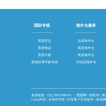
国际专线
海外仓服务
英国空运
法国海外仓
英国海运
英国海外仓
英国卡航
美国海外仓
英国轻薄平邮专线
3D动态海外仓
友情链接（QQ:2881938010）：
图图网
|
链乾坤
|
海
Cathy跨境
|
全球IP代理
|
外贸客户开发软件
|
卧兔