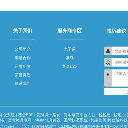
关于我们
服务商专区
投诉建议
公司简介
光子易
市场合作
紫鸟
开放职位
赛盒ERP
荣誉资质
联系我们
外仓系统
|
赛盒ERP
|
爱跨境一路发
|
日本电商平台入驻
|
税税易
|
鲸汇
|
网络
|
蓝海跨境电商
|
Maskfog浏览器
|
国际快递系统
|
比肩出海|跨信通科技
© Copyright 2021, 版权归深圳市飞鸟国际跨境电商综合服务有限公司所有