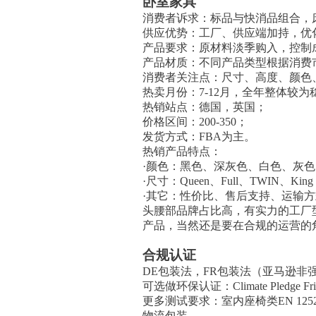
卧室家具
消费者诉求：标品与快消品组合，
供应优势：工厂、供应端加持，优
产品要求：原材料淡季购入，控制
产品材质：不同产品类型根据消费
消费者关注点：尺寸、高度、颜色
热卖月份：7-12月，全年整体较为
热销站点：德国，英国；
价格区间：200-350；
发货方式：FBA为主。
热销产品特点：
·颜色：黑色、深灰色、白色、灰
·尺寸：Queen、Full、TWIN、Kin
·其它：性价比、售后支持、运输
头腰部品牌占比高，有实力的工厂
产品，当然还是要在合规的运营的
合规认证
DE包装法，FR包装法（亚马逊非强
可选做环保认证：Climate Pledge Frie
更多测试要求：室内座椅类EN 12520
物流包装