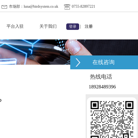
市场部：luna@birdsystem.co.uk
0755-82897221
平台入驻
关于我们
|
注册
登录
在线咨询
热线电话
18928489396
？