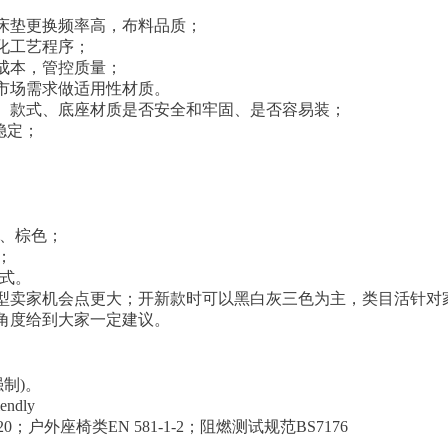
床垫更换频率高，布料品质；
化工艺程序；
成本，管控质量；
市场需求做适用性材质。
、款式、底座材质是否安全和牢固、是否容易装；
稳定；
色、棕色；
g；
方式。
型卖家机会点更大；开新款时可以黑白灰三色为主，类目活针对
角度给到大家一定建议。
制)。
ndly
；户外座椅类EN 581-1-2；阻燃测试规范BS7176