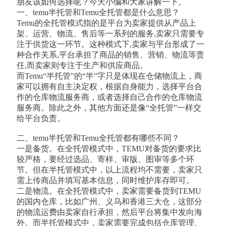
朋友该如何选择呢？今天小编和大家讲解一下。
一、temu半托管和Temu全托管都是什么意思？
Temu的全托管模式指的是平台为卖家提供从产品上
架、运营、物流、售后等一系列的服务,卖家只需要专
注于供货这一环节。这种模式下,卖家与平台形成了一
种合作关系,平台承担了商品的销售、营销、物流等责
任,而卖家则专注于生产和供应商品。
而Temu“半托管”的“半”字只是体现在仓储物流上，商
家可以拥有自主决定权，根据自身能力，选择平台合
作的仓库物流服务商，或者选择自己合作的仓库物流
服务商。除此之外，其他方面还是像“全托管”一样交
给平台负责。
二、temu半托管和Temu全托管都有哪些不同？
一是备货。在全托管模式中，TEMU对备货的要求比
较严格，要经过选品、寄样、审版、图审等多个环
节。但在半托管模式中，以上流程均不需要，卖家只
需上传商品并填写基本信息，同时维护库存即可。
二是物流。在全托管模式中，卖家需要备货到TEMU
的国内仓库，比如广州、义乌和香港三大仓，这部分
的物流运费由卖家自行承担，然后平台将集中发向海
外。而半托管模式中，卖家需要完成包括仓库管理、