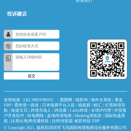
联系我们
投诉建议
提交
友情链接（QQ:2881938010）：
图图网
|
链乾坤
|
海外仓系统
|
赛盒
ERP
|
爱跨境一路发
|
日本电商平台入驻
|
税税易
|
鲸汇
|
灯塔跨境导
航
|
链接宝贝
|
跨境市场人
|
跨信通
|
Cathy跨境
|
全球IP代理
|
外贸客
户开发软件
|
卧兔网络
|
蓝海跨境电商
|
Maskfog浏览器
|
国际快递系
统
|
比肩出海|跨信通科技
|
比特浏览器
|
彬匠科技 ERP
© Copyright 2021, 版权归深圳市飞鸟国际跨境电商综合服务有限公司