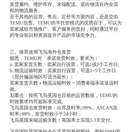
发货履约、维护库存、末端配送、逆向物流在内全流
程的物流服务。
至于其他的运营、售后、定价等方面内容，还是交由
TEMU负责。TEMU的半托管模式的优势在于，可以为
卖家减轻市场推广、客户服务的负担，同时通过平台
的专业知识和资源提升产品的市场竞争力。
三、推荐使用飞鸟海外仓发货
据悉，TEMU对「承诺发货时效」要求为：
a. 卖家发货天数：卖家自行设置，可选1或2个工作日;
b. 物流运输时效：卖家自行设置，可选1~5个工作日
（部分偏远地区可适当延长）;
卖家发货天数＋物流运输时效 = 消费者端承诺送达时
效。
划重点：按照飞鸟英国仓目前的运营数据，TEMU的
时效要求均可超标准完成。
飞鸟英国仓发货时效：出库及时率≥99%，ASCAN及
时率≥98%，发货时效小于24小时；
飞鸟英国末端运输天数：英国本土实现1-3天交付。
飞鸟国际英国海外仓位于英国曼彻斯特，面积25000平