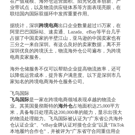
在产值规模、海外仓运营面积、阳光化改革创新、产
业带试点，以及物流供应链体系等方面表现亮眼，在
联结国内国际双循环中发挥重要作用。
据统计，深圳
跨境电商
出口企业数量超过15万家，在
阿里巴巴国际站、速卖通、Lazada、eBay等平台几乎
占据了中国卖家的半壁江山，亚马逊的中国卖家也有
三分之一来自深圳。有这么良好的卖家数据，离不开
深圳优良的跨境沃土，物流海外仓公司遍布，为跨境
电商卖家服务。
海外仓储服务不仅可以帮助企业提高物流效率，还可
以降低运营成本，提升客户满意度。以下是深圳市几
家知名的跨境电商海外仓服务公司。
飞鸟国际
飞鸟国际
是一家在跨境电商领域表现卓越的物流企
业。其英国曼彻斯特的
海外仓
占地面积达25,000平方
米，具备每日处理高达200,000单的能力，显示出强大
的物流处理能力。飞鸟国际被认证为“广东省公共海外
仓认证企业”、“eBay金牌认证对接仓企业”以及“TikTok
本地履约合作仓”，并被评为“广东省守合同重信用企