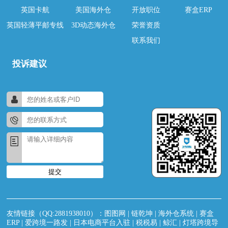
英国卡航
美国海外仓
开放职位
赛盒ERP
英国轻薄平邮专线
3D动态海外仓
荣誉资质
联系我们
投诉建议
提交
友情链接（QQ:2881938010）：
图图网
|
链乾坤
|
海外仓系统
|
赛盒
ERP
|
爱跨境一路发
|
日本电商平台入驻
|
税税易
|
鲸汇
|
灯塔跨境导