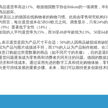
品退货率高达11%。根据德国数字协会Bitkom的一项调查，
商品损坏。
在16岁及以上的德国在线购物者的购物习惯。此前由零售研究机构
而言，每次退货成本在5到10欧元之间。调查显示，只有24%
9%）显著低于女性（14%）。
段的人平均退货率为15%，而30至49岁年龄组为13%。50至6
的人表示退货是因为产品尺寸不合适；56%的人因商品破损或有
货是因为产品与图片或描述不符，而37%的人认为产品制作粗糙。
们故意订购超过所需数量的商品（如不同尺寸的衣服），目的是退
退货问题逐渐成为零售商和消费者共同关注的问题。德国的数据
经济和环境成本。通过采用先进的数字工具和优化购物体验，零
向更可持续发展的重要步骤。未来，我们可以期待更多创新技术