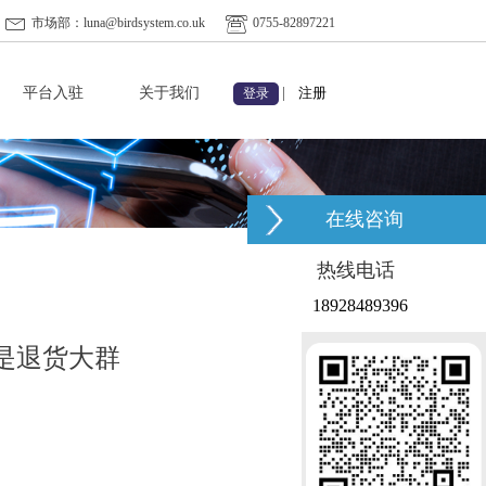
市场部：luna@birdsystem.co.uk
0755-82897221
平台入驻
关于我们
|
注册
登录
在线咨询
热线电话
18928489396
是退货大群