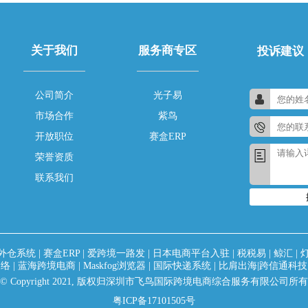
关于我们
服务商专区
投诉建议
公司简介
光子易
市场合作
紫鸟
开放职位
赛盒ERP
荣誉资质
联系我们
外仓系统
|
赛盒ERP
|
爱跨境一路发
|
日本电商平台入驻
|
税税易
|
鲸汇
|
网络
|
蓝海跨境电商
|
Maskfog浏览器
|
国际快递系统
|
比肩出海|跨信通科技
© Copyright 2021, 版权归深圳市飞鸟国际跨境电商综合服务有限公司所有
粤ICP备17101505号