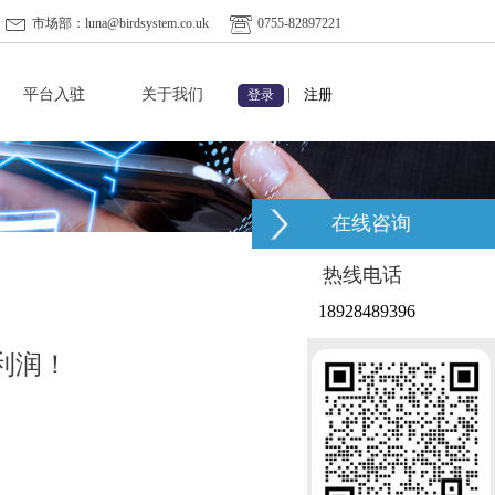
市场部：luna@birdsystem.co.uk
0755-82897221
平台入驻
关于我们
|
注册
登录
在线咨询
热线电话
18928489396
利润！