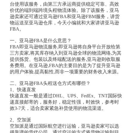
台使用该服务，由第三方承运商提供稳定可靠、高效
价优的端到端跨境头程物流体验。除了该服务，亚马
逊卖家还可通过亚马逊FBA和亚马逊FBM服务，讲货
物运送至亚马逊仓库，今天小编就和大家讲讲亚马逊
FBA。
一、亚马逊FBA是什么意思？
FBA即亚马逊物流服务,即亚马逊将自身平台开放给第
三方卖家,将其库存纳入到亚马逊全球的物流网络,为其
提供拣货、包装以及终端配送的服务,亚马逊则收取服
务费用。在亚马逊,FBA的主要目的是为了提升亚马逊
的用户体验,提高黏性,而非一项重要的财务收入来源。
二、亚马逊FBA头程送仓方式有哪些？
1、快递直发
快递直发一般是通过DHL、UPS、FedEx、TNT国际快
递直接邮寄的，服务好，稳定性强，时效快，参考时
效3-7天，适合卖家紧急补货使用的物流渠道。
2、空加派
空加派是通过国际航空进行运输，亚马逊卖家可以选
择靠谱的货代公司，通过空运的方式将货物运输到目