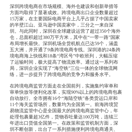
深圳跨境电商在市场规模、海外仓建设和创新举措等
方面均取得了显著成效。跨境电商出口企业数量超过
15万家，在主要国际电商平台上几乎占据了中国卖家
的半壁江山。亚马逊中国卖家中，三分之一来自深
圳。与此同时，深圳在全球建设运营了超过350个海外
仓，总面积超过380万平方米，其中在“一带一路”国家
布局增长最快。深圳机场全货机航点已达59个，涵盖
五大洲，并开通了9条跨境电商专线。深圳港的24条跨
境电商海上快线和18条“湾区号”中欧班列，大幅压缩
了运输时间，极大提高了物流效率。通过这一系列布
局，深圳企业实现了“海空铁”三位一体的全球物流网
络，进一步提升了跨境电商的竞争力和服务水平。
在跨境电商监管方面走在全国前列，实施集约审单和
审单快放等便利化改革，实现90%以上的跨境电商包裹
自动放行。全市拥有16个“海陆空铁”各类货运口岸和
11个海关监管场所，数量均为全国第一。前海跨境贸
易物流监管中心是全国最大的跨境电商监管中心，年
处理包裹量超3亿件，货物吞吐量达100万吨，连续三
年进出口货值全国第一。在政策和监管机制方面，深
圳不断创新，出台了一系列措施便利跨境电商通关、