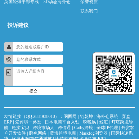
英国轻薄平邮专线
3D动态海外仓
荣誉资质
联系我们
投诉建议
提交
友情链接（QQ:2881938010）：
图图网
|
链乾坤
|
海外仓系统
|
赛盒
ERP
|
爱跨境一路发
|
日本电商平台入驻
|
税税易
|
鲸汇
|
灯塔跨境导
航
|
链接宝贝
|
跨境市场人
|
跨信通
|
Cathy跨境
|
全球IP代理
|
外贸客
户开发软件
|
卧兔网络
|
蓝海跨境电商
|
Maskfog浏览器
|
国际快递系
统
|
比肩出海|跨信通科技
|
比特浏览器
|
彬匠科技 ERP