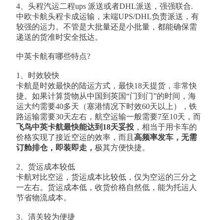
4、头程汽运二程ups 派送或者DHL派送，强强联合.
中欧卡航头程卡成运输，末端UPS/DHL负责派送，有
较强的运力。不管是大批量还是小批量，都能确保需
递送的货准时安全抵达。
中英卡航有哪些特点?
1、时效较快
卡航是时效最快的陆运方式，最快18天提货，非常快
捷。如果计算货物从中国到英国“门到门”的时间，海
运大约需要40多天（塞港情况下时效60天以上），铁
路运输需要30天左右，航空运输一般需要7至10天，而
飞鸟中英卡航最快能达到18天妥投
，相当于用卡车的
价格实现了接近空运的效率，而且
高频率发车，无需
订舱排仓，即装即走，
极其方便快捷。
2、货运成本较低
卡航对比空运，货运成本比较低，仅为空运的三分之
一左右。货运成本低，收货价格自然低，能为托运人
节省物流成本。
3、清关较为便捷