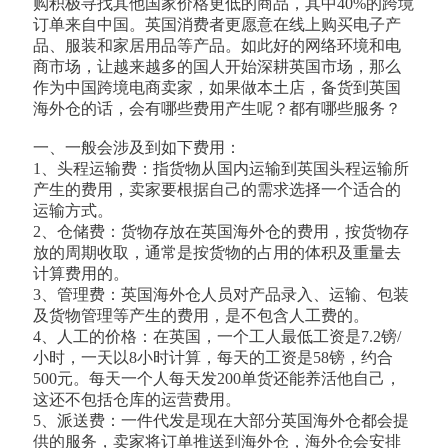
购积极寻找其他国家价格更低的商品，其中40%的跨境
订单来自中国。英国消费者更愿意在线上购买电子产
品、服装和家居用品等产品。如此好的网络环境和电
商市场，让越来越多的国人开始深耕英国市场，那么
作为中国跨境电商卖家，如果做本土店，备货到英国
海外仓的话，会有哪些费用产生呢？都有哪些服务？
一、一般会涉及到如下费用：
1、头程运输费：指货物从国内运输到英国头程运输所
产生的费用，卖家要根据自己的需求选择一个适合的
运输方式。
2、仓储费：货物存放在英国海外仓的费用，按货物存
放的周期收取，通常是按货物的占用的体积及重量去
计算费用的。
3、管理费：英国海外仓人员对产品录入、运输、包装
及货物管理等产生的费用，是不包含人工费的。
4、人工的价格：在英国，一个工人最低工资是7.2镑/
小时，一天以8小时计算，每天的工资是58镑，约合
500元。每天一个人每天发200单货还能养活他自己，
这还不包括仓库的运营费用。
5、派送费：一件代发是现在大部分英国海外仓都会提
供的服务，卖家将订单推送到海外仓，海外仓会安排