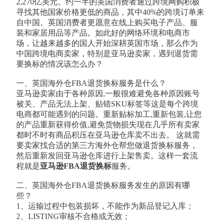
2,270亿美元。约一半的英国消费者通过跨境网购积极
寻找其他国家价格更低的商品，其中40%的跨境订单来
自中国。英国消费者更愿意在线上购买电子产品、服
装和家居用品等产品。如此好的网络环境和电商市
场，让越来越多的国人开始深耕英国市场，那么作为
中国跨境电商卖家，特别是亚马逊卖家，遇到退货需
要换标的情况该怎么办？
一、英国海外仓FBA退货换标服务是什么？
亚马逊卖家由于各种原因,一般很难避免各种原因账号
被关、产品无法上架、贴错SKU标签等这是每个跨境
电商都可能遇到的问题。重新贴标加工,重新包装,让您
的产品重新获得价值,避免货物损失现在几乎所有卖家
都时不时有商品积压在亚马逊仓库卖不出去。 这就需
要卖家找合适的第三方海外仓帮您做退货换标服务，
然后重新发回亚马逊仓库进行上架售卖。这样一套流
程就是
亚马逊FBA退货换标
服务。
二、英国海外仓FBA退货换标服务发生的原因有哪
些？
1、运输过程中包装损坏，不能作为新品登记入库；
2、LISTING审核不合格或无效；