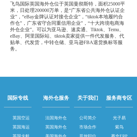
飞鸟国际英国海外仓位于英国曼彻斯特，面积25000平
米，日处理200000万单，是“广东省公共海外仓认证企
业”，“eBay金牌认证对接仓企业”，“tiktok本地履约合
作仓”，广东省守合同重信用企业”，“十大跨境电商海
外仓企业”。可以为亚马逊、速卖通、Tiktok、Temu、
eBay、阿里国际站、tiktok卖家提供一件代发服务、代
贴单、代发货，中转仓储、亚马逊FBA退货换标等服
务。
国际专线
海外仓服务
关于我们
服务商专区
英国空运
法国海外仓
公司简介
光子易
英国海运
英国海外仓
市场合作
紫鸟
英国卡航
美国海外仓
开放职位
赛盒ERP