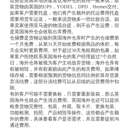
运费是英国本地快递送达海外仓的费用一般来说，散
装货物由英国的UPS，YODEL，DPD，Hermes交付。
如果客户需要托盘，他们将产生额外的托运费用托盘
需要用货车运送，一般来说货物多一些比较合适。如
果卖家使用亚马逊的物流自提，则不会产生运费，但
是英国海外仓会收取出库费用。
仓储费是货物运输到英国海外仓库时产生的仓储费第
一个月免费，从第31天开始收费根据商品的体积，每
天会实时更新费用。对于超过30天免租期的包裹，如
果客户拒绝联系英国海外仓的客户经理超过7个自然
日，海外仓将被视为客户主动放弃货物；海外仓库有
权被销毁，并有权索赔由此产生的相关费用。如果继
续存储，需要根据预测的货物信息同比例折算存货废
弃冻结费，这部分冻结费可以从后续的运营费用中扣
除。
有的客户可能不需要换标，只需要重新装箱，那么英
国海外仓就会产生清点费用。英国海外仓还可以提供
检查货物完整性、包装、外观、取卡片、更换包装、
功能检测、拍照、产品销毁等操作。这些都会产生额
外的费用，具体要看客户是否需求，并且需要提前沟
通还费用。