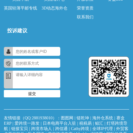
英国轻薄平邮专线
3D动态海外仓
荣誉资质
联系我们
投诉建议
提交
友情链接（QQ:2881938010）：
图图网
|
链乾坤
|
海外仓系统
|
赛盒
ERP
|
爱跨境一路发
|
日本电商平台入驻
|
税税易
|
鲸汇
|
灯塔跨境导
航
|
链接宝贝
|
跨境市场人
|
跨信通
|
Cathy跨境
|
全球IP代理
|
外贸客