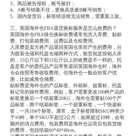
3、商品被告侵权，账号被封；
4、A帐号销量不佳，更换高质量B帐号销售；
5、国内发货后，标签错误致无法销售，需重新上架。
三、英国海外仓FBA退货换标服务是怎么收费的？
英国海外仓FBA移仓换标收费通常包含入库费、贴标
费、打包装箱费用、运费以及仓租费用。
入库费是卖方将产品退回英国仓库所产生的费用，分
为散装仓储和托盘仓储两种方式，散货就是按箱入库
的，15公斤以下和15公斤以上的收费是不一样的。托
盘是客户的委托品产品寄售退回英国海外仓时，海外
仓会按照寄售收取费用。但海外仓一般会给客户优
惠，比如减免仓储费。
贴标费是海外仓的产品标签、外箱标、超重标、托盘
标记等的操作费用。例如，客户需要更改100种产品的
标签更换后一个纸箱重20KG，海外仓需要贴100个产
品标签，两个纸箱标签，一个超重标签，一个快递标
签，一共104个标签。通常，盒子标签限制SKU种类少
于10种，单个SKU不超过2公斤；如果超过10种，会有
额外的清点费用。包装费用是海外仓运营后包装货物
的费用，包括纸箱60*40*40cm。