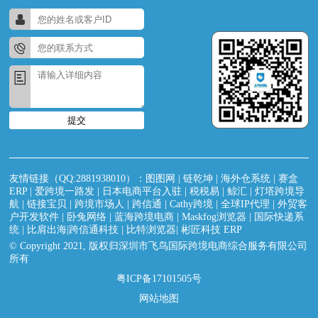
提交
友情链接（QQ:2881938010）：
图图网
|
链乾坤
|
海外仓系统
|
赛盒
ERP
|
爱跨境一路发
|
日本电商平台入驻
|
税税易
|
鲸汇
|
灯塔跨境导
航
|
链接宝贝
|
跨境市场人
|
跨信通
|
Cathy跨境
|
全球IP代理
|
外贸客
户开发软件
|
卧兔网络
|
蓝海跨境电商
|
Maskfog浏览器
|
国际快递系
统
|
比肩出海|跨信通科技
|
比特浏览器
|
彬匠科技 ERP
© Copyright 2021, 版权归深圳市飞鸟国际跨境电商综合服务有限公司
所有
粤ICP备17101505号
网站地图