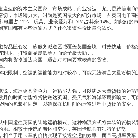
度发达的资本主义国家，市场成熟，商业发达，尤其是跨境电商
密切，市场潜力大。时尚是英国最大的细分市场，占英国电子商务
具和电器占 17%，玩具、业余爱好和 DIY 占其余 14%。如
到英国都有哪些运输方式？什么渠道性价比最合适你。
磁货品随心发，该服务派送区域覆盖英国全境，时效快速，价格
存积压、打造商品爆款等方面给予极大助力。
间内将货物送达英国，适合对时间要求较高的货物。
高。
体积限制，空运的运输能力相对较小，可能无法满足大量货物的
来说，海运更具竞争力。运输能力强，可以满足大量货物的运输
数月的时间才能将货物送达英国。受天气和海洋环境影响大，可
货物的包装和固定，以确保在长时间的运输过程中货物的安全。
从中国运往英国的陆地运输模式。这种物流方式将集装箱货物装
的地。相较于传统的海运和空运，英国卡航具有独特的优势。
投，相当于用卡车的价格实现了接近空运的效率，而且高频率发车