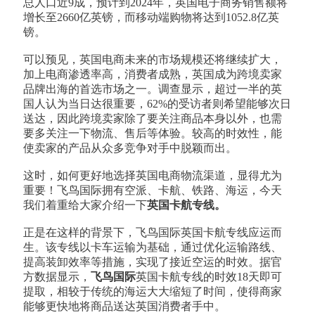
总人口近9成，预计到2024年，英国电子商务销售额将
增长至2660亿英镑，而移动端购物将达到1052.8亿英
镑。
可以预见，英国电商未来的市场规模还将继续扩大，
加上电商渗透率高，消费者成熟，英国成为跨境卖家
品牌出海的首选市场之一。调查显示，超过一半的英
国人认为当日达很重要，62%的受访者则希望能够次日
送达，因此跨境卖家除了要关注商品本身以外，也需
要多关注一下物流、售后等体验。较高的时效性，能
使卖家的产品从众多竞争对手中脱颖而出。
这时，如何更好地选择英国电商物流渠道，显得尤为
重要！飞鸟国际拥有空派、卡航、铁路、海运，今天
我们着重给大家介绍一下
英国卡航专线。
正是在这样的背景下，飞鸟国际英国卡航专线应运而
生。该专线以卡车运输为基础，通过优化运输路线、
提高装卸效率等措施，实现了接近空运的时效。据官
方数据显示，
飞鸟国际
英国卡航专线的时效18天即可
提取，相较于传统的海运大大缩短了时间，使得商家
能够更快地将商品送达英国消费者手中。