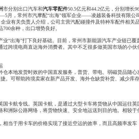
州
市分别出口汽车和
汽车零配件
50.5亿元和44.2亿元，分别增长
1—5月，常州市汽摩配“出海”领军企业——凌越装备科技有限公司
0%。企业有关负责人介绍，公司主营汽配碰撞件及特种车配件相
700余种，出口增势良好。
产业“出海”打下良好基础。目前，常州市新能源汽车产业链已覆
通过跨境电商直达海外消费者。其中不乏很多做英国市场的小伙
运
外仓本地发货时效的中国直发服务，普货、带电、弱磁货品随心
便捷。可帮助跨境卖家在新产品开发、海外仓缺货补货、减少库
英国卡航专线。英国卡航，是通过大型卡车将货物从中国运往英
路和洲际公路网络，将货物快速、安全地运送到目的地。相较于
投，相当于用卡车的价格实现了接近空运的效率，而且高频率发车