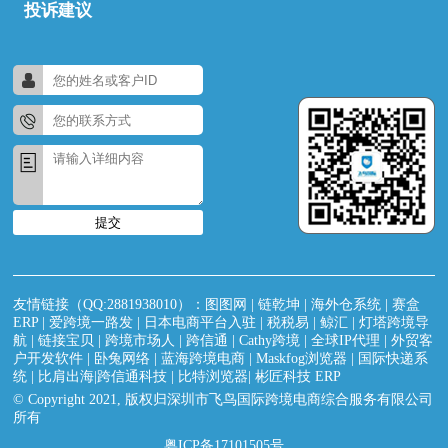
投诉建议
提交
友情链接（QQ:2881938010）：
图图网
|
链乾坤
|
海外仓系统
|
赛盒
ERP
|
爱跨境一路发
|
日本电商平台入驻
|
税税易
|
鲸汇
|
灯塔跨境导
航
|
链接宝贝
|
跨境市场人
|
跨信通
|
Cathy跨境
|
全球IP代理
|
外贸客
户开发软件
|
卧兔网络
|
蓝海跨境电商
|
Maskfog浏览器
|
国际快递系
统
|
比肩出海|跨信通科技
|
比特浏览器
|
彬匠科技 ERP
© Copyright 2021, 版权归深圳市飞鸟国际跨境电商综合服务有限公司
所有
粤ICP备17101505号