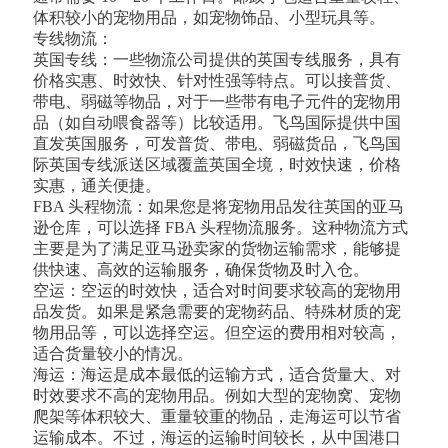
体积较小的宠物用品，如宠物饰品、小型玩具等。
专线物流：
英国专线：一些物流公司提供的英国专线服务，具有
价格实惠、时效快、针对性强等特点。可以接普货、
带电、弱磁等物品，对于一些带有电子元件的宠物用
品（如自动喂食器等）比较适用。飞鸟国际提供中国
直发英国服务，可发普货、带电、弱磁货品，飞鸟国
际英国专线派送区域覆盖英国全境，时效快速，价格
实惠，通关便捷。
FBA 头程物流：如果您是将宠物用品发往英国的亚马
逊仓库，可以选择 FBA 头程物流服务。这种物流方式
主要是为了满足亚马逊卖家的货物运输需求，能够提
供快速、高效的运输服务，确保货物及时入仓。
空运：空运的时效快，适合对时间要求较高的宠物用
品发货。如果是紧急需要的宠物药品、特殊材质的宠
物用品等，可以选择空运。但空运的费用相对较高，
适合货量较小的情况。
海运：海运是成本最低的运输方式，适合货量大、对
时效要求不高的宠物用品。例如大型的宠物窝、宠物
爬架等体积较大、重量较重的物品，走海运可以节省
运输成本。不过，海运的运输时间较长，从中国港口