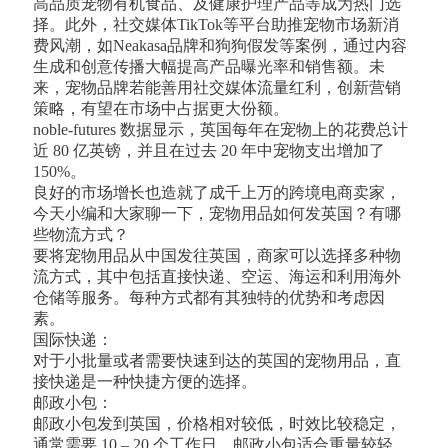
高品质宠物有机食品、及健康护理产品等成为热门选
择。此外，社交媒体TikTok等平台助推宠物市场新消
费风潮，如Neakasa品牌和狗狗假发等案例，通过内容
生成和创意传播大幅提高产品曝光率和销售额。未
来，宠物品牌若能善用社交媒体流量红利，创新营销
策略，有望在市场中占据更大份额。
noble-futures 数据显示，英国每年在宠物上的花费总计
近 80 亿英镑，并且在过去 20 年中宠物支出增加了
150%。
良好的市场增长也造就了成千上万的跨境电商卖家，
今天小编和大家聊一下，宠物用品如何发英国？有哪
些物流方式？
要将宠物用品从中国发往英国，商家可以选择多种物
流方式，其中包括直接快递、空运、海运和利用海外
仓储等服务。每种方式都有其独特的优势和考虑因
素。
国际快递：
对于小批量或者需要快速到达的英国的宠物用品，直
接快递是一种快捷方便的选择。
邮政小包：
邮政小包发到英国，价格相对较低，时效比较稳定，
通常需要 10 – 20 个工作日。邮政小包适合重量较轻、