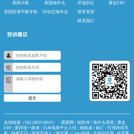
英国卡航
美国海外仓
开放职位
赛盒ERP
英国轻薄平邮专线
3D动态海外仓
荣誉资质
联系我们
投诉建议
提交
友情链接（QQ:2881938010）：
图图网
|
链乾坤
|
海外仓系统
|
赛盒
ERP
|
爱跨境一路发
|
日本电商平台入驻
|
税税易
|
鲸汇
|
灯塔跨境导
航
|
链接宝贝
|
跨境市场人
|
跨信通
|
Cathy跨境
|
全球IP代理
|
外贸客