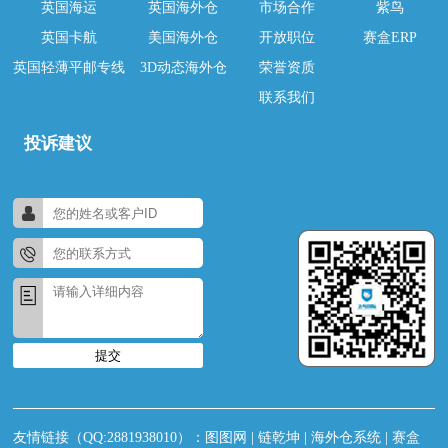
英国海运
英国海外仓
市场合作
紫鸟
英国卡航
美国海外仓
开放职位
赛盒ERP
英国轻薄平邮专线
3D动态海外仓
荣誉资质
联系我们
投诉建议
提交
友情链接（QQ:2881938010）：
图图网
|
链乾坤
|
海外仓系统
|
赛盒