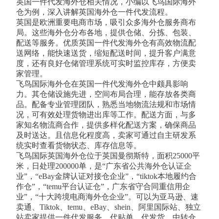
英国一件代发海外仓相关情况，小编以飞鸟国际海外
仓为例，深入讲解英国海外仓一件代发流程。
英国是欧洲重要电商市场，吸引众多海外仓服务商布
局。这些海外仓分布各地，提供仓储、分拣、包装、
配送等服务。优质英国一件代发海外仓有高效物流配
送网络，能快速送货，缩短配送时间，提升客户满意
度，还有良好仓储管理系统可实时监控库存，方便卖
家管理。
飞鸟国际海外仓在英国一件代发海外仓中颇具影响
力。其仓储设施先进，空间布局合理，能存放各类商
品。配备专业管理团队，熟悉当地物流法规和市场情
况，可有效处理货物进出库等工作。配送方面，与多
家知名物流商合作，提供多样化配送方案，确保商品
及时送达。且信息化程度高，卖家可通过自主研发系
统实时查看货物状态、库存信息等。
飞鸟国际英国海外仓位于英国曼彻斯特，面积25000平
米，日处理200000单，是“广东省公共海外仓认证企
业”，“eBay金牌认证对接仓企业”，“tiktok本地履约合
作仓”，“temu平台认证仓”，广东省守合同重信用企
业”，“十大跨境电商海外仓企业”。可以为亚马逊、速
卖通、Tiktok、temu、eBay、shein、阿里国际站、独立
站卖家提供一件代发服务、代贴单、代发货，中转仓