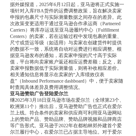
据外媒报道，2025年6月12日起，亚马逊将正式实施一
项针对入库FBA货件的运费调整政策，旨在解决卖家
申报的包裹尺寸与实际测量数据之间存在的差异。此
次政策变更适用于通过亚马逊合作承运商（Partnered
Carriers）将库存运送至亚马逊履约中心（Fulfillment
Centers）的卖家，若在运输过程中发现包裹的重量、
尺寸或货运等级（如适用）与卖家在创建货件时提供
的数据不一致，系统将自动对运费进行相应调整。根
据亚马逊发布的通知，若卖家申报的尺寸高于实际
值，平台将向卖家账户返还相应运费差额；反之，若
卖家申报数据低于实际测量值，则将补收相应差价。
相关通知信息将显示在卖家的“入库绩效仪表
盘”（Inbound Performance dashboard）中，便于卖家随
时查阅具体差异及费用调整情况。
亚马逊赞助广告登陆爱尔兰
继2025年3月18日亚马逊市场在爱尔兰（全球第23个、
欧洲第11个）推出后，亚马逊赞助广告也正式在爱尔
兰上线。符合条件的卖家和供应商可利用亚马逊网站
上的赞助产品、赞助品牌、赞助品牌视频和品牌商店
等广告形式。亚马逊于2022年在都柏林郊外建首个爱
尔兰履行中心，在爱尔兰已占据主导地位。对于爱尔