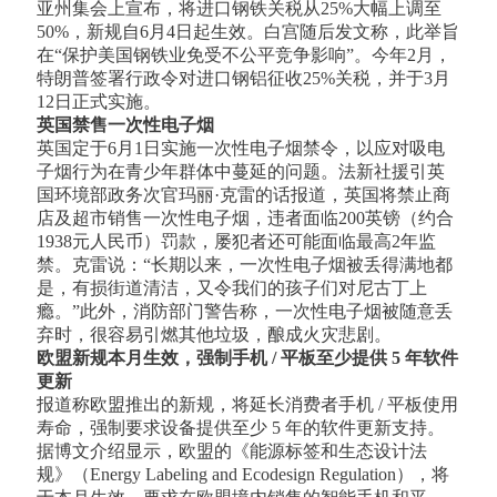
亚州集会上宣布，将进口钢铁关税从25%大幅上调至
50%，新规自6月4日起生效。白宫随后发文称，此举旨
在“保护美国钢铁业免受不公平竞争影响”。今年2月，
特朗普签署行政令对进口钢铝征收25%关税，并于3月
12日正式实施。
英国禁售一次性电子烟
英国定于6月1日实施一次性电子烟禁令，以应对吸电
子烟行为在青少年群体中蔓延的问题。法新社援引英
国环境部政务次官玛丽·克雷的话报道，英国将禁止商
店及超市销售一次性电子烟，违者面临200英镑（约合
1938元人民币）罚款，屡犯者还可能面临最高2年监
禁。克雷说：“长期以来，一次性电子烟被丢得满地都
是，有损街道清洁，又令我们的孩子们对尼古丁上
瘾。”此外，消防部门警告称，一次性电子烟被随意丢
弃时，很容易引燃其他垃圾，酿成火灾悲剧。
欧盟新规本月生效，强制手机 / 平板至少提供 5 年软件
更新
报道称欧盟推出的新规，将延长消费者手机 / 平板使用
寿命，强制要求设备提供至少 5 年的软件更新支持。
据博文介绍显示，欧盟的《能源标签和生态设计法
规》（Energy Labeling and Ecodesign Regulation），将