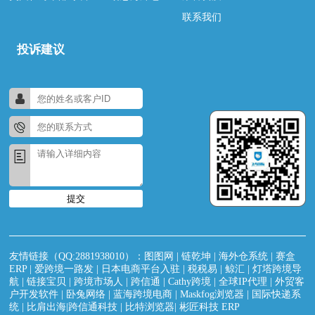
联系我们
投诉建议
提交
友情链接（QQ:2881938010）：
图图网
|
链乾坤
|
海外仓系统
|
赛盒
ERP
|
爱跨境一路发
|
日本电商平台入驻
|
税税易
|
鲸汇
|
灯塔跨境导
航
|
链接宝贝
|
跨境市场人
|
跨信通
|
Cathy跨境
|
全球IP代理
|
外贸客
户开发软件
|
卧兔网络
|
蓝海跨境电商
|
Maskfog浏览器
|
国际快递系
统
|
比肩出海|跨信通科技
|
比特浏览器
|
彬匠科技 ERP