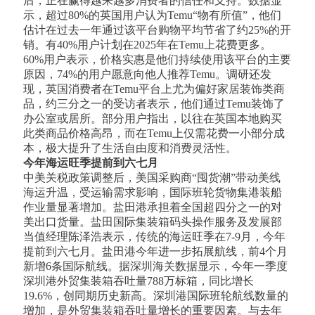
后，正在赢得越来越多消费者的信任和支持。数据显
示，超过80%的英国用户认为Temu“物有所值”，他们
估计在过去一年通过该平台购物平均节省了约25%的开
销。有40%用户计划在2025年在Temu上花费更多。
60%用户表示，价格实惠是他们持续使用该平台的主要
原因，74%的用户愿意向他人推荐Temu。调研还发
现，英国消费者在Temu平台上尤为偏好家居装饰类商
品，约三分之一的受访者表示，他们通过Temu装饰了
办公室或居所。部分用户指出，以往在英国本地购买
此类商品价格高昂，而在Temu上仅需花费一小部分成
本，极大提升了生活自由度和消费灵活性。
今年海运旺季提前到六七月
中美关税政策调整后，美国采购商“囤货潮”带动美线
海运升温，受运输需求影响，国际班轮货物集港装船
作业量显著增加。盐田港承担着全国超四分之一的对
美出口货量。盐田国际集装箱码头操作服务及发展部
当值经理陈泽浩表示，传统的海运旺季在7-9月，今年
提前到六七月。盐田港今年进一步拓展航线，前4个月
新增6条国际航线。据深圳海关数据显示，今年一季度
深圳港外贸集装箱吞吐量788万标箱，同比增长
19.6%，创同期历史新高。深圳港国际班轮航线数量的
增加，是外贸集装箱吞吐量增长的重要因素。与去年