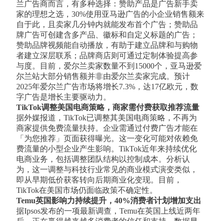
兰广告商而言，有多种选择：赞助产品是广告新手卖
家的理想之选，30%使用亚马逊广告的小企业销售额来
自于此，且卖家几分钟内就能发布首个广告；赞助品
牌广告可创建含多产品、徽标和自定义标题的广告；
赞助品牌视频能自动播放，有助于建立品牌和与购物
者建立深层联系；品牌商店则可通过定制体验提高参
与度。目前，爱尔兰卖家数量不到15000个，亚马逊爱
尔兰站大部分销售额并非由爱尔兰卖家完成。预计
2025年爱尔兰广告市场将增长7.3%，达17亿欧元，数
字广告是增长主要驱动力。
TikTok调整美国电商策略，商家需付费获取推荐流量
据外媒报道，TikTok已调整其美国电商策略，不再为
商家提供免费流量扶持。企业需通过付费广告才能在
「为您推荐」页面获得曝光。这一变化可能对依赖免
费流量的小型企业产生影响。TikTok近年来持续优化
电商业务，包括调整团队结构以控制成本。分析认
为，这一调整与科技行业常见的商业模式演变类似，
即从早期低价获客转向后期商业化变现。目前，
TikTok在美国市场仍面临政策不确定性。
Temu英国影响力持续提升，40%消费者计划增加支出
据Ipsos发布的一项最新调查，Temu在英国上线近两年