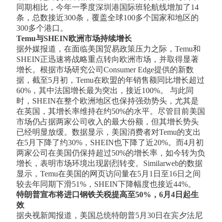
同期相比，今年一季度深圳港国际班轮航线增加了14
条，总数接近300条，覆盖全球100多个国家和地区的
300多个港口。
​Temu与SHEIN欧洲市场持续增长
据外媒报道，在面临美国贸易政策压力之际，Temu和
SHEIN正迅速将战略重点转向欧洲市场，并取得显著
增长。根据市场研究公司Consumer Edge提供的新数
据，截至5月初，Temu在欧盟的年销售额同比增长超过
60%，其中法国增长最为突出，接近100%。 与此同
时，SHEIN在整个欧洲地区也保持强劲势头，尤其是
在英国，其增长率维持在约50%的水平。尽管目前美国
市场仍占据两家公司收入的最大份额，但其增长势头
已经明显放缓。数据显示，美国消费者对Temu的支出
在5月下降了约30%，SHEIN也下降了近20%。而4月初
两家公司在美国仍保持超过50%的增长率，如今转为负
增长，表明市场环境出现剧烈转变。Similarweb的数据
显示，Temu在美国的网页访问量在5月1日至16日之间
较去年同期下滑51%，SHEIN下降幅度也接近44%。
特朗普宣布将进口钢铁关税提高至50%，6月4日起生
效
据央视新闻报道，美国总统特朗普5月30日在宾夕法尼