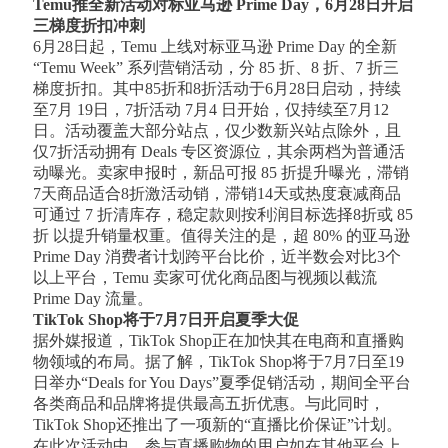
Temu推全新活动对标亚马逊 Prime Day，6月28日开启
三梯度折扣冲刺
6月28日起，Temu 上线对标亚马逊 Prime Day 的全新
“Temu Week” 系列营销活动，分 85 折、8 折、7 折三
梯度折扣。其中85折和8折活动于6月28日启动，持续
至7月 19日，7折活动 7月4 日开始，仅持续至7月12
日。活动覆盖大部分站点，仅少数新兴站点除外，且
仅7折活动拥有 Deals 专区资源位，其余两档为普通活
动曝光。卖家申报时，新品可报 85 折提升曝光，滞销
7天商品适合8折激活动销，滞销14天或热度衰减商品
可通过 7 折清库存，稳定款则按利润目标选择8折或 85
折 以提升销量权重。值得关注的是，超 80% 的亚马逊
Prime Day 消费者计划跨平台比价，近半数会对比3个
以上平台，Temu 卖家可优化商品图与视频以截流
Prime Day 流量。
TikTok Shop将于7月7日开启夏季大促
据外媒报道，TikTok Shop正在加快其在电商和直播购
物领域的布局。据了解，TikTok Shop将于7月7日至19
日举办“Deals for You Days”夏季促销活动，期间全平台
各类商品和品牌将提供最高五折优惠。与此同时，
TikTok Shop还推出了一项新的“直播比价保证”计划。
在此次活动中，参与直播购物的用户如在其他平台上