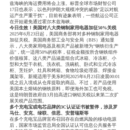
兹海峡的海运费用将会上涨。标普全球市场财智公司
17日也表示，以色列伊朗大规模冲突的威胁“足以对航
运产生严重干扰”，目前有迹象表明，一些航运公司正
在开始避免通过霍尔木兹海峡。
今日生效！美国对八大类钢制家用电器加征50%关税
2025年6月23日起，美国商务部将对多种钢制家用电器
加征关税。美国商务部工业与安全局（BIS）通知显
示，八大类家用电器及相关产品被新增为“钢铁衍生产
品”，统一适用50%的税率，征税金额按所含钢铁组件
价值核算。这八类产品涵盖组合式冰箱、冷冻柜、小
型和大型干衣机、洗衣机、洗碗机、卧式和立式冷冻
柜、烹饪炉、灶具和烤箱、食物垃圾处理器、焊接金
属架等。新规适用于美东时间2025年6月23日凌晨00:01
或之后入境或从仓库提取的商品。不过，若产品使用
美国本土熔铸的钢铁原料，即便海外加工也可免税。
这是特朗普政府自3月抬高进口钢铝关税以来第二次扩
展关税产品范围。
多个充电宝或电芯品牌的3C认证证书被暂停，涉及罗
马仕、安克、绿联、倍思、安普瑞斯等
在多个充电宝品牌宣布召回存在自燃风险的移动电源
后，国家市场监管总局全国认证认可信息公共服务平