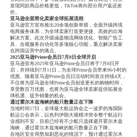
发现同款商品价格更低，TikTok将向部分用户返还差
价。
亚马逊全面简化卖家全球拓展流程
亚马逊官方宣布推出20余项创新举措，全面升级跨境
电商服务体系，为全球卖家打造更便捷、高效的出海
解决方案。此次升级涵盖物流网络优化、智能广告工
具、合规服务自动化等多项核心功能，重点解决卖家
在跨国运营中的痛点。
2025亚马逊Prime会员日7月8日全球开启
亚马逊宣布2025年亚马逊Prime会员日将于7月8日开
启，并持续到7月11日，为全球Prime会员带来96小时的
优惠。随着亚马逊Prime会员日活动时间首次持续4天，
不仅将为亚马逊全球Prime会员创造更长的购物时间，
享受数百万优惠，也将为亚马逊全球卖家提供拓展全
球机遇、提升销量的机会。
通过霍尔木兹海峡的船只数量正在下降
当地时间17日，全球最大航运协会之一波罗的海国际
航运公会表示，以色列伊朗大规模冲突令整个航运行
业感到不安，目前已经有不少船只选择避开霍尔木兹
海峡，通过霍尔木兹海峡的船只数量正在下降。
在地区安全局势加剧恶化的情况下，预计通过霍尔木