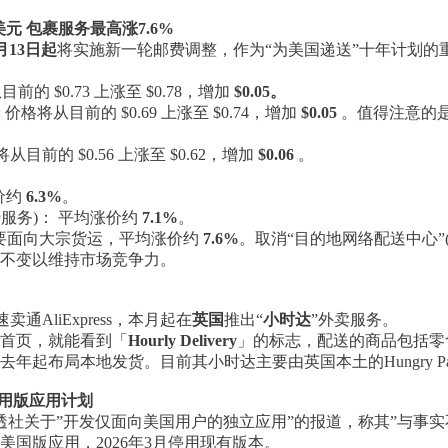
美元 包裹服务最高涨7.6%
7月13日起
将实施新一轮邮费调整，作为“为美国递送”十年计划的
前的 $0.73 上涨至 $0.78，增加
$0.05。
信件): 价格将从目前的 $0.69 上涨至 $0.74，增加
$0.05
。值得注意的是
前的 $0.56 上涨至 $0.62，增加
$0.06
。
涨价约
6.3%
。
(地面优势服务)： 平均涨价约
7.1%
。
服务)： 主要面向大宗货运，平均涨价约
7.6%
。取消“目的地网络配送中心”(
s的价格保持不变以维持市场竞争力。
AliExpress，本月起在
英国
推出“
小时达
”外卖服务。
ss首页，就能看到「
Hourly Delivery
」的标志，配送的商品包括零
国站从去年起布局本地发货。目前其小时达主要由英国本土的Hungry P
专用版应用计划
透社关于”开发仅面向美国用户的独立应用”的报道，称其”与事实
出美国版应用，2026年3月停用现有版本。