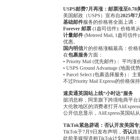
USPS邮费7月再涨：邮票涨至0.78
美国邮政（USPS）宣布自
2025年
基础邮件
服务的价格将全面上调：
Forever 邮票
(1盎司信件): 价格将从目
计量邮件
(Metered Mail, 1盎司
优惠。
国内明信
片的价格涨幅最高：价格将从目
在
包裹服务
方面：
• Priority Mail (优先邮件)： 平均
• USPS Ground Advantage 
• Parcel Select (包裹选择
不过Priority Mail Expres
速卖通英国站上线“小时达”服务
据消息称，阿里旗下跨境电商平台速卖通
大伦敦地区的消费者打开AliExpre
公开信息显示，AliExpress英
TikTok紧急辟谣：否认开发美国
TikTok于7月9日发布声明，
否认
路
此前美媒报道称TikTok计划9月推