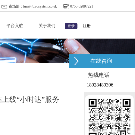
市场部：luna@birdsystem.co.uk
0755-82897221
平台入驻
关于我们
|
注册
登录
在线咨询
热线电话
18928489396
站上线“小时达”服务