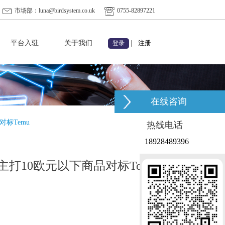
市场部：luna@birdsystem.co.uk
0755-82897221
平台入驻
关于我们
|
注册
登录
在线咨询
对标Temu
热线电话
18928489396
：主打10欧元以下商品对标Temu