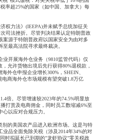
关税”模式缴税：对美关税率低于16%的国
，税率超25%的国家（如中国、加拿大）每
权力法》(IEEPA)并未赋予总统加征关
一次司法挫折。尽管判决结果认定特朗普政
该案源于特朗普政府以国家安全为由对多
诉至最高法院寻求最终裁决。
业开展海外仓业务（9810监管代码）仅
政，允许货物出境后先行获得80%退税款，
外仓申报企业增长300%，SHEIN、
境电商海外仓市场规模有望突破1.8万亿
.4倍。尽管增速较2023年的74.5%明显放
直播打赏及电商佣金，同时员工数缩减6%至
数据中心以应对合规压力。
类别的美国农产品进入欧洲市场。这是与特
品全面免除关税（涉及2014年34%的对
。同时拟延长已到期的”龙虾协议”零关税政