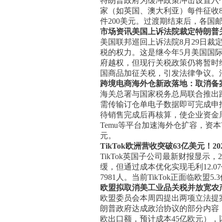
特朗普政府为缓冲政策冲击设置六个
家（如英国、澳大利亚）每件征收80
件200美元。过渡期结束后，各国
市场资讯
美国上诉法院裁定特朗普
美国联邦巡回上诉法院8月29日裁
税的权力。这是继今年5月美国国
府越权，但现行关税政策仍将暂时
国商品加征关税，引发法律争议。
跨境电商海外仓新政落地：取消备案
海关总署与国家税务总局联合推出
需传输订仓单电子数据即可完成申报
待销售完成后再核算，使企业资金周
Temu等平台加速海外仓扩容，资本
元。
TikTok欧洲营收突破63亿美元！
TikTok英国子公司最新财报显示，2
缓，但通过成本优化实现毛利12.
7981人。当前TikTok正面临
欧盟拟取消美工业品关税并放宽农
欧盟委员会本周四提出两项立法提
朗普政府达成政治协议的部分内容，
欧出口额，预计成本45亿欧元），