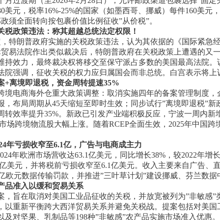
月过渡期（至2026年2月28日），允许邮政渠道包裹选择”固定
美元，税率16%-25%的国家（如墨西哥、挪威）每件160美元
邮政须全面转向按包裹价值比例征收”从价税”。
关税政策违法：称其超越总统法定权限！
定，特朗普政府实施的关税政策违法，认为其依据的《国际紧急经济
际贸易法院作出类似裁决后，特朗普政府在关税政策上遭遇的又
维持效力，最终裁决权将移交至保守派占多数的美国最高法院。
法院强调，征收关税的权力应归属国会而非总统。白宫表示将上
+离境即退税，资金周转提速35%
跨境电商海外仓重大政策调整：取消实施四年的备案管理制度，企
，布局周期从45天缩短至即时生效；同步试行”离境即退税”新
转效率提升35%。新政已引发产业端积极反应，宁波一周内新增海
市场跨境物流股大幅上涨。随着RCEP全面生效，2025年中国跨
2024年亏损收窄至6.1亿，广告与电商成主力
024年欧洲市场营收达63.1亿美元，同比增长38%，较2022年增长1
07亿美元，并将税前亏损收窄至6.1亿美元。收入主要来自广告、
欧盟5.3亿欧元数据传输罚款，并推进”三叶草计划”建设挪威、芬兰
产品准入以缓和贸易关系
案，旨在取消对美国工业品征收的关税，并放宽被列为”非敏感”
以重新平衡跨大西洋贸易关系并避免关税战。提案包括对美国工业
以及对坚果、乳制品等198种”非敏感”农产品实施市场准入优惠