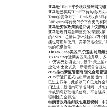
亚马逊”Haul”平价板块登陆网页端
亚马逊已将其”Haul”平价购物
Temu的竞争对手，Haul板块自
AliExpress等传统低价平台更
亚马逊变体政策紧急回调！仅清理1
亚马逊近日紧急调整变体清理政策
的ASIN，总量从原计划的7.4万个降
能也可正常使用。卖家仅需检查并处
馈的积极信号。
TikTok Shop美区严打违规 封
TikTok Shop近期美区风控
1.2万美元款项被扣，新手5天上
业化/本土化资质，新增税务合规
eBay推出新监管指南 强化合规管
eBay于近日正式推出新监管指南，旨在
已过去四年，此前该门户已允许全球50
门法规，新指南可节省时间，其包含的“Di
件或消息获取相关信息。平台强调，
强制性安全标准。
​特朗普政府推邮政包裹新税制：中