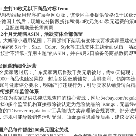
：主打10欧元以下商品对标Temu
板块从移动端应用程序扩展至网页版，该专区主要提供价格低于10
6月在德国上线后，现通过分阶段折扣和满20欧元免3.5欧元运费的
为有限，且配送周期最长需两周。
2个月无销售ASIN，活跃变体全部保留
，大幅缩小适用范围，不再强制下架现有变体或要求卖家重建链接
至约6.5万个，Size、Color、Style等主流变体主题全面保
理“不活跃+弃用主题”的ASIN，并在9月2日前备份商品数据
店频发倒逼精细化运营
升级，多名卖家遇封店：广东卖家两店售数千美元后被封，需90天提现
架1000+商品也触发风控。封店多因低质铺货、店群套利、仿牌
与账号健康评分要求，明确严打违规行为，引导卖家从铺货转向
理衔接四年监管体系
为卖家提供法律法规查询的核心资源，网址为ebay.com/regulat
多个监管机构直接移除被认定为危险物品的 listings，无需经e
scover regulations”工具能助力卖家理解合规要求。部分法
违规可能导致销售活动受限、 listings被隐藏等后果，建议
国产品每件暂缴200美元固定关税