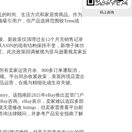
码上咨询
欧元的时尚、生活方式和家居类商品。作为
策略吸引用户，但产品选择范围较Temu或
。新政策仅清理过去12个月无销售记录
留，活跃ASIN的现有结构保持不变，新增子体功
即可。此次政策回调被视为亚马逊重视卖家反
；另有卖家运营月余、800多订单遭取消，
等违规。平台同步收紧政策，美英跨境店需企
精品运营，合规与精细化成生存关键。
ory。该指南距2021年eBay推出监管门户
Bay咨询。eBay表示，卖家难以追踪多部
规无需修改 listings，但卖家需查看平台邮
卖家咨询法律顾问，并参考产品安全指南了解