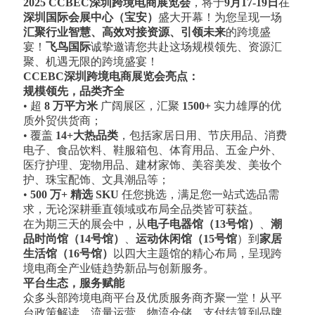
2025 CCBEC深圳跨境电商展览会
，将于
9月17-19日
在
深圳国际会展中心（宝安）
盛大开幕！为您呈现一场
汇聚行业智慧、高效对接资源、引领未来
的跨境盛
宴！
飞鸟国际
诚挚邀请您共赴这场规模领先、资源汇
聚、机遇无限的跨境盛宴！
CCEBC深圳跨境电商展览会亮点：
规模领先，品类齐全
• 超
8 万平方米
广阔展区，汇聚
1500+
实力雄厚的优
质外贸供货商；
• 覆盖
14+
大热品类
，包括家居日用、节庆用品、消费
电子、食品饮料、鞋服箱包、体育用品、五金户外、
医疗护理、宠物用品、建材家饰、美容美发、美妆个
护、珠宝配饰、文具潮品等；
•
500 万+ 精选 SKU
任您挑选，满足您一站式选品需
求，无论深耕垂直领域或布局全品类皆可获益。
在为期三天的展会中，从
电子电器馆（13号馆）
、
潮
品时尚馆（14号馆）
、
运动休闲馆（15号馆
）到
家居
生活馆（16号馆）
以四大主题馆的精心布局，呈现跨
境电商全产业链趋势新品与创新服务。
平台生态，服务赋能
众多头部跨境电商平台及优质服务商齐聚一堂！从平
台政策解读、流量运营、物流仓储、支付结算到品牌