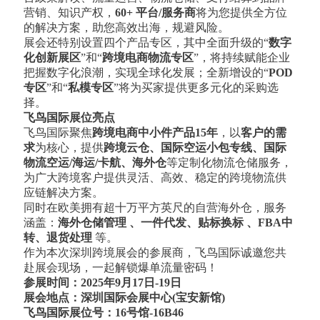
营销、知识产权，
60+ 平台/服务商
将为您提供全方位
的解决方案，助您高效出海，规避风险。
展会还特别设置四个产品专区，其中全面升级的“
数字
化创新展区
”和“
跨境电商物流专区
”，将持续赋能企业
把握数字化浪潮，实现全球化发展；全新增设的“
POD
专区
”和“
私模专区
”将为买家提供更多元化的采购选
择。
飞鸟国际展位亮点
飞鸟国际聚焦
跨境电商中小件产品15年
，以
客户的需
求
为核心，提供
跨境云仓、国际空运小包专线、国际
物流空运/海运/卡航、海外仓
等定制化物流仓储服务，
为广大跨境客户提供灵活、高效、稳定的跨境物流供
应链解决方案。
同时在欧美拥有超十万平方英尺的自营海外仓，服务
涵盖：
海外仓储管理 、一件代发、贴标换标 、FBA中
转、退货处理
等。
作为本次深圳跨境展会的参展商，飞鸟国际诚邀您共
赴展会现场，一起解锁爆单流量密码！
参展时间
：2025年9月17日-19日
展会地点：深圳国际会展中心(宝安新馆)
飞鸟国际展位号：
16号馆-
16B
46