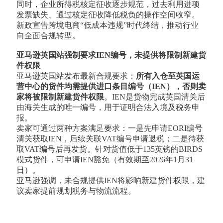
同时，企业所得税核定征收逐步规范，过去利用进项
发票缺失、通过核定征收降低税负的操作空间收窄。
新政宣告跨境电商“低成本违规”时代终结，推动行业
向全面合规转型。
亚马逊英国站强制要求IEN编号，未提供将限制新建货
件权限
亚马逊英国站发布最新合规要求：
所有入仓至英国运
营中心的货件均需提供进口条目编号（IEN），否则卖
家将被限制新建货件权限
。IEN是货物完成英国清关后
由海关生成的唯一编号，用于证明合法入境及税务申
报。
卖家可通过两种方案满足要求：一是先申请EORI编号
清关获取IEN，后续关联VAT编号申请退税；二是待获
取VAT编号后再发货。针对货值低于135英镑的BIRDS
模式货件，可申请IEN豁免（有效期至2026年1月31
日）。
亚马逊强调，未合规提供IEN将影响新建货件权限，建
议卖家提前规划税务与物流流程。