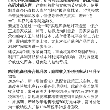
FBA库存混储服务，所有商品必须贴有唯一的亚马逊
条码才能入库
。这意味着此前卖家为节省成本、使用
制造商条码直接入库的“捷径”被彻底封堵。 混货模式
虽曾提升物流效率，但也导致假货混卖、差评“连
坐”、库存污染等问题频发。
新规旨在通过“一物一码”实现库存绝对可追溯，保护
正规卖家权益。然而，贴标成为刚需后，卖家需自行
承担贴标人工与材料成本，或付费委托平台/第三方处
理，履约成本面临上涨。尤其对低价薄利产品而言，
利润空间或将进一步压缩。
建议卖家利用政策窗口期，重新核算SKU利润结构，
利用工具测算贴标成本对利润率的影响，及时调整定
价或优化库存，避免陷入被动亏损。
跨境电商税务合规升级：隐匿收入补税税率从1%升至
13%
2026年起，新《增值税法》及配套政策正式实施，彻
底改变跨境电商行业税务处理规则。此前企业若隐匿
收入被查，常可追溯为小规模纳税人并按1%-3%优惠
税率补税；新规则要求将稽查调整销售额归入业务发
生原属期，若导致年销售额超500万元标准，需补登记
为一般纳税人并按13%等税率补缴增值税。