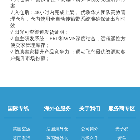
案
√ 入仓后：48小时内完成上架， 优质华人团队高效管
理仓库，仓内使用全自动传输带系统准确保证出库时
效
√ 阳光可查渠道发货证明；
√ 自主研发系统：ERP和WMS深度结合，远程遥控方
便卖家管理库存；
√ 协助卖家提升产品竞争力 ：调动飞鸟最优资源助客
户提升市场份额；
国际专线
海外仓服务
关于我们
服务商专区
英国空运
法国海外仓
公司简介
光子易
英国海运
英国海外仓
市场合作
紫鸟