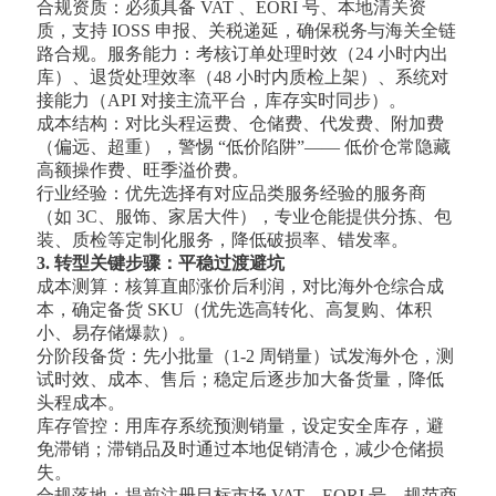
合规资质：必须具备 VAT 、EORI 号、本地清关资
质，支持 IOSS 申报、关税递延，确保税务与海关全链
路合规。服务能力：考核订单处理时效（24 小时内出
库）、退货处理效率（48 小时内质检上架）、系统对
接能力（API 对接主流平台，库存实时同步）。
成本结构：对比头程运费、仓储费、代发费、附加费
（偏远、超重），警惕 “低价陷阱”—— 低价仓常隐藏
高额操作费、旺季溢价费。
行业经验：优先选择有对应品类服务经验的服务商
（如 3C、服饰、家居大件），专业仓能提供分拣、包
装、质检等定制化服务，降低破损率、错发率。
3. 转型关键步骤：平稳过渡避坑
成本测算：核算直邮涨价后利润，对比海外仓综合成
本，确定备货 SKU（优先选高转化、高复购、体积
小、易存储爆款）。
分阶段备货：先小批量（1-2 周销量）试发海外仓，测
试时效、成本、售后；稳定后逐步加大备货量，降低
头程成本。
库存管控：用库存系统预测销量，设定安全库存，避
免滞销；滞销品及时通过本地促销清仓，减少仓储损
失。
合规落地：提前注册目标市场 VAT、EORI 号，规范商