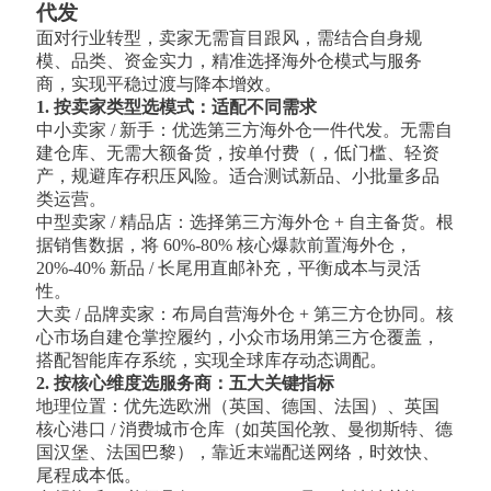
代发
面对行业转型，卖家无需盲目跟风，需结合自身规
模、品类、资金实力，精准选择海外仓模式与服务
商，实现平稳过渡与降本增效。
1. 按卖家类型选模式：适配不同需求
中小卖家 / 新手：优选第三方海外仓一件代发。无需自
建仓库、无需大额备货，按单付费（，低门槛、轻资
产，规避库存积压风险。适合测试新品、小批量多品
类运营。
中型卖家 / 精品店：选择第三方海外仓 + 自主备货。根
据销售数据，将 60%-80% 核心爆款前置海外仓，
20%-40% 新品 / 长尾用直邮补充，平衡成本与灵活
性。
大卖 / 品牌卖家：布局自营海外仓 + 第三方仓协同。核
心市场自建仓掌控履约，小众市场用第三方仓覆盖，
搭配智能库存系统，实现全球库存动态调配。
2. 按核心维度选服务商：五大关键指标
地理位置：优先选欧洲（英国、德国、法国）、英国
核心港口 / 消费城市仓库（如英国伦敦、曼彻斯特、德
国汉堡、法国巴黎），靠近末端配送网络，时效快、
尾程成本低。