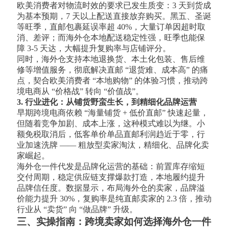
欧美消费者对物流时效的要求已发生质变：3 天到货成
为基本预期，7 天以上配送直接放弃购买。黑五、圣诞
等旺季，直邮包裹延误率超 40%，大量订单因超时取
消、差评；而海外仓本地配送稳定性强，旺季也能保
障 3-5 天达，大幅提升复购率与店铺评分。
同时，海外仓支持本地退换货、本土化包装、售后维
修等增值服务，彻底解决直邮 “退货难、成本高” 的痛
点，契合欧美消费者 “本地购物” 的体验习惯，推动跨
境电商从 “价格战” 转向 “价值战”。
3. 行业进化：从铺货野蛮生长，到精细化品牌运营
早期跨境电商依赖 “海量铺货 + 低价直邮” 快速起量，
但随着竞争加剧、成本上涨，这种模式难以为继。小
额免税取消后，低客单价单品直邮利润趋近于零，行
业加速洗牌 —— 粗放型卖家淘汰，精细化、品牌化卖
家崛起。
海外仓一件代发是品牌化运营的基础：前置库存缩短
交付周期，稳定供应链支撑爆款打造，本地履约提升
品牌信任度。数据显示，布局海外仓的卖家，品牌溢
价能力提升 30%，复购率是纯直邮卖家的 2.3 倍，推动
行业从 “卖货” 向 “做品牌” 升级。
三、实操指南：跨境卖家如何选择海外仓一件