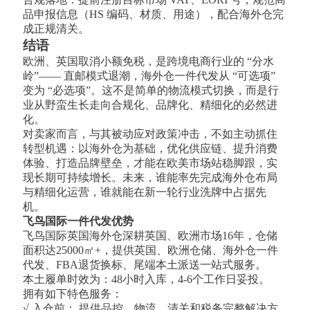
品申报信息（HS 编码、材质、用途），配合海外仓完
成正规清关。
结语
欧洲、英国取消小额免税，是跨境电商行业的 “分水
岭”—— 直邮模式退潮，海外仓一件代发从 “可选项”
变为 “必选项”。这不是简单的物流模式切换，而是行
业从野蛮生长走向合规化、品牌化、精细化的必然进
化。
对卖家而言，与其被动应对政策冲击，不如主动抓住
转型机遇：以海外仓为基础，优化供应链、提升消费
体验、打造品牌壁垒，才能在欧美市场站稳脚跟，实
现长期可持续增长。未来，谁能率先完成海外仓布局
与精细化运营，谁就能在新一轮行业洗牌中占据先
机。
飞鸟国际一件代发优势
飞鸟国际英国海外仓深耕英国、欧洲市场16年，仓储
面积达25000㎡+，提供英国、欧洲仓储、海外仓一件
代发、FBA退货换标、尾端本土派送一站式服务。
本土履单时效为：48小时入库，4-6个工作日妥投。
拥有如下特色服务：
√ 入仓前： 提供品控，物流，清关和税务完整解决方