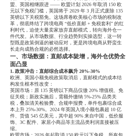
盟、英国相继跟进 —— 欧盟计划 2026 年取消 150 欧
元以下免税门槛，英国将于 2029 年 3 月正式废除 135
英镑以下关税豁免。这场席卷欧美核心市场的税制改
革，彻底终结了跨境电商 “低价直邮 + 免税套利” 的红
利时代，迫使大量卖家放弃直邮模式，转向海外仓一
件代发。从市场数据、行业趋势到实操选型，这一转
型既是政策倒逼的被动应对，更是跨境电商从野蛮生
长走向成熟合规的必然选择。
一、市场数据：直邮成本陡增，海外仓优势全
面凸显
1. 政策冲击：直邮综合成本飙升 20%-30%
欧洲、英国小额免税政策取消后，直邮模式的成本结
构发生根本性改变：
英国市场：原 135 英镑以下商品仅缴 20% 增值税、免
征关税；新政实施后，需额外缴纳 5%-25% 品类关
税，叠加清关检验费、合规申报费，单件包裹综合成
本上升 25%-30%。2024 年英国入境小额包裹超 10 亿
件、货值 545 亿美元，其中超 90% 来自中国，低价服
饰、3C 配件、家居小商品等主流品类利润直接被压
缩。
欧盟市场：2026 年起取消 150 欧元以下免税，所有包