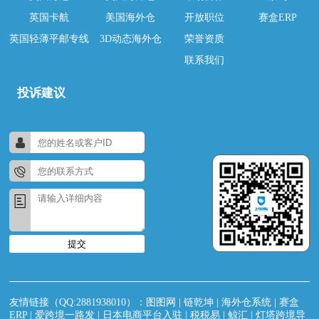
英国卡航
美国海外仓
开放职位
赛盒ERP
英国轻薄平邮专线
3D动态海外仓
荣誉资质
联系我们
投诉建议
提交
友情链接（QQ:2881938010）：
图图网
|
链乾坤
|
海外仓系统
|
赛盒
ERP
|
爱跨境一路发
|
日本电商平台入驻
|
税税易
|
鲸汇
|
灯塔跨境导