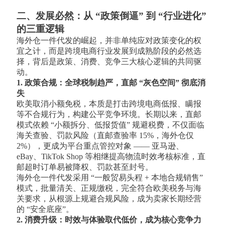
二、发展必然：从 “政策倒逼” 到 “行业进化”
的三重逻辑
海外仓一件代发的崛起，并非单纯应对政策变化的权
宜之计，而是跨境电商行业发展到成熟阶段的必然选
择，背后是政策、消费、竞争三大核心逻辑的共同驱
动。
1. 政策合规：全球税制趋严，直邮 “灰色空间” 彻底消
失
欧美取消小额免税，本质是打击跨境电商低报、瞒报
等不合规行为，构建公平竞争环境。长期以来，直邮
模式依赖 “小额拆分、低报货值” 规避税费，不仅面临
海关查验、罚款风险（直邮查验率 15%，海外仓仅
2%），更成为平台重点管控对象 —— 亚马逊、
eBay、TikTok Shop 等相继提高物流时效考核标准，直
邮超时订单易被降权、罚款甚至封号。
海外仓一件代发采用 “一般贸易头程 + 本地合规销售”
模式，批量清关、正规缴税，完全符合欧美税务与海
关要求，从根源上规避合规风险，成为卖家长期经营
的 “安全底座”。
2. 消费升级：时效与体验取代低价，成为核心竞争力