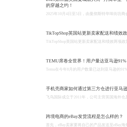
的穿越之约！
2025年10月4日至5日，由曼彻斯特华埠街坊商
TikTopShop英国站更新卖家配送和
TikTopShop英国站更新卖家配送和绩效两项政策具
TEMU席卷全世界！用户量达亚马逊91
Temu在今年8月的用户数量已达到亚马逊的91
手机壳商家如何通过第三方仓进行亚马
飞鸟国际成立于2011年，公司主营英国海外仓及
跨境电商的eBay发货流程是怎么样的？
首先，eBay卖家要将自己的产品发送至eBa