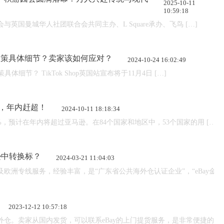
2025-10-11
10:59:18
会与英国曼城华人社团联合会共同主办、L Square承办、飞鸟 […]
绩效政策具体细节？卖家该如何应对？
2024-10-24 16:02:49
体细节？ TikTok Shop英国站宣布将于11月4日 […]
%，年内赶超！
2024-10-11 18:18:34
%，预计在年内将超过亚马逊。在84个国家和地区中，53个国家的用 […]
逊中转换标？
2024-03-21 11:04:03
欧洲专线服务，经验丰富，是“广东省公共海外仓认证企业”，“eBay金牌认
2023-12-12 10:57:18
y海外仓。卖家从国内发货，可以联系eBay的上门提货服务，是非常便捷的。