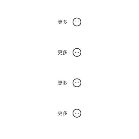
更多
、具有成本效益且可靠的解决方案，弥合卖家与消费者之间的差距。在这
更多
卖家来说，物流和仓储是运营过程中最具挑战性的环节之一。
更多
业的一件代发服务、代贴单、代发货，中转仓储、亚马逊FBA退货换标等
更多
配送，满足买家对快速交付的需求。卖家可以专注于业务发展和客户服务