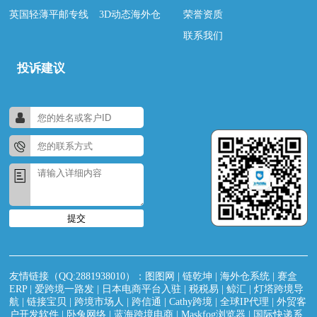
英国轻薄平邮专线
3D动态海外仓
荣誉资质
联系我们
投诉建议
提交
友情链接（QQ:2881938010）：
图图网
|
链乾坤
|
海外仓系统
|
赛盒
ERP
|
爱跨境一路发
|
日本电商平台入驻
|
税税易
|
鲸汇
|
灯塔跨境导
航
|
链接宝贝
|
跨境市场人
|
跨信通
|
Cathy跨境
|
全球IP代理
|
外贸客
户开发软件
|
卧兔网络
|
蓝海跨境电商
|
Maskfog浏览器
|
国际快递系